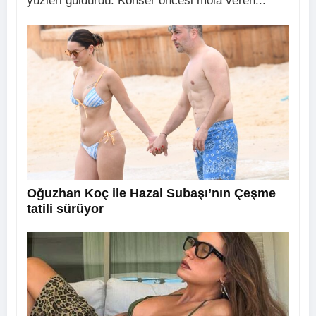
yüzleri güldürdü. Konser öncesi mola veren...
Oğuzhan Koç ile Hazal Subaşı’nın Çeşme
tatili sürüyor