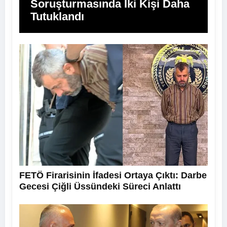
Soruşturmasında İki Kişi Daha
Tutuklandı
FETÖ Firarisinin İfadesi Ortaya Çıktı: Darbe
Gecesi Çiğli Üssündeki Süreci Anlattı