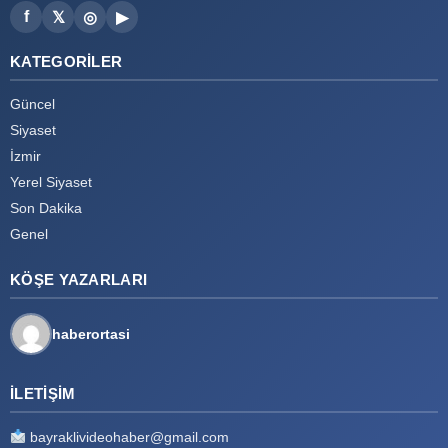
f
𝕏
◎
▶
KATEGORILER
Güncel
Siyaset
İzmir
Yerel Siyaset
Son Dakika
Genel
KÖŞE YAZARLARI
haberortasi
İLETIŞIM
bayraklivideohaber@gmail.com