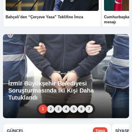
Bahçeli’den “Çerçeve Yasa” Teklifine İmza
Cumhurbaşkanı
mesajı
İzmir Büyükşehir Belediyesi
Soruşturmasında İki Kişi Daha
Tutuklandı
1
2
3
4
5
6
7
GÜNCEL
SIYASE
Tümü