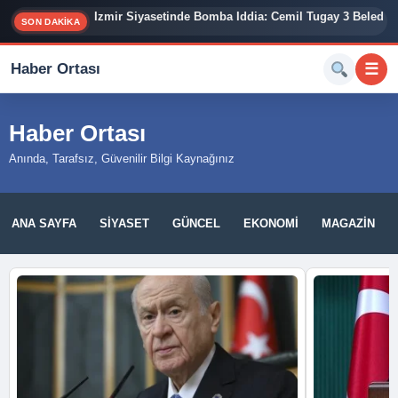
İzmir Siyasetinde Bomba İddia: Cemil Tugay 3 Belediy
SON DAKİKA
Haber Ortası
☰
Haber Ortası
Anında, Tarafsız, Güvenilir Bilgi Kaynağınız
ANA SAYFA
SIYASET
GÜNCEL
EKONOMI
MAGAZIN