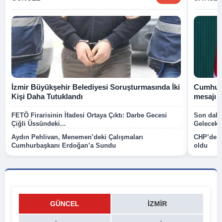
İzmir Büyükşehir Belediyesi Soruşturmasında İki
Cumhurb
Kişi Daha Tutuklandı
mesajı
FETÖ Firarisinin İfadesi Ortaya Çıktı: Darbe Gecesi
Son dakik
Çiğli Üssündeki...
Gelecek P
Aydın Pehlivan, Menemen’deki Çalışmaları
CHP’de k
Cumhurbaşkanı Erdoğan’a Sundu
oldu
GÜNCEL
İZMIR