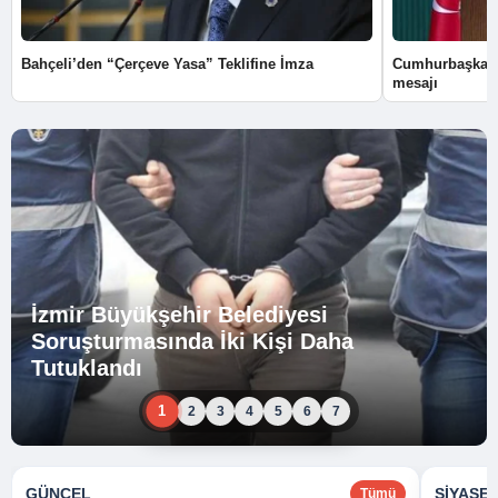
Bahçeli’den “Çerçeve Yasa” Teklifine İmza
Cumhurbaşkanı
mesajı
İzmir Büyükşehir Belediyesi
Soruşturmasında İki Kişi Daha
Tutuklandı
1
2
3
4
5
6
7
GÜNCEL
SIYASE
Tümü