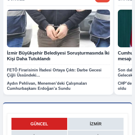
İzmir Büyükşehir Belediyesi Soruşturmasında İki
Cumhurb
Kişi Daha Tutuklandı
mesajı
FETÖ Firarisinin İfadesi Ortaya Çıktı: Darbe Gecesi
Son dakik
Çiğli Üssündeki...
Gelecek P
Aydın Pehlivan, Menemen’deki Çalışmaları
CHP’de k
Cumhurbaşkanı Erdoğan’a Sundu
oldu
GÜNCEL
İZMIR