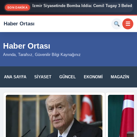
İzmir Siyasetinde Bomba İddia: Cemil Tugay 3 Belediy
SON DAKİKA
Haber Ortası
☰
Haber Ortası
Anında, Tarafsız, Güvenilir Bilgi Kaynağınız
ANA SAYFA
SIYASET
GÜNCEL
EKONOMI
MAGAZIN