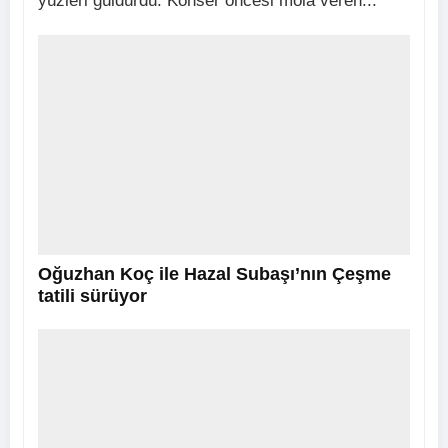
yüzleri güldürdü. Konser öncesi mola veren...
Oğuzhan Koç ile Hazal Subaşı’nın Çeşme
tatili sürüyor