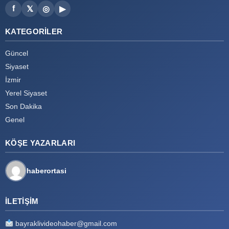
f
𝕏
◎
▶
KATEGORILER
Güncel
Siyaset
İzmir
Yerel Siyaset
Son Dakika
Genel
KÖŞE YAZARLARI
haberortasi
İLETIŞIM
bayraklivideohaber@gmail.com