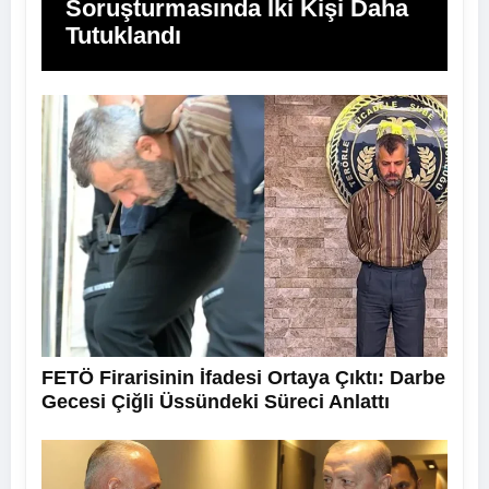
Soruşturmasında İki Kişi Daha
Tutuklandı
FETÖ Firarisinin İfadesi Ortaya Çıktı: Darbe
Gecesi Çiğli Üssündeki Süreci Anlattı